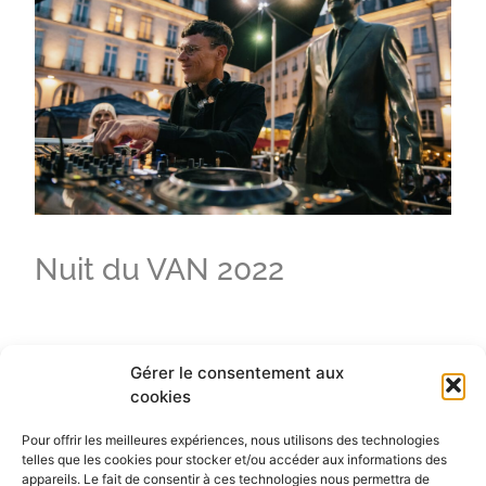
Nuit du VAN 2022
Extrait du reportage réalisé pour le Voyage à Nantes
Gérer le consentement aux
sur l’édition 2022 de la Nuit du Van.
cookies
Une fanfare rock, le Greenline Marching Band qui
Pour offrir les meilleures expériences, nous utilisons des technologies
rencontre une autre fanfare, un détours sous les Nefs
telles que les cookies pour stocker et/ou accéder aux informations des
pour un concert de l’ONPL, finir sur un dj set 80’s de
appareils. Le fait de consentir à ces technologies nous permettra de