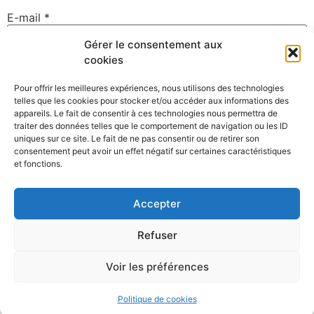
E-mail
*
Gérer le consentement aux
cookies
Site web
Pour offrir les meilleures expériences, nous utilisons des technologies
telles que les cookies pour stocker et/ou accéder aux informations des
appareils. Le fait de consentir à ces technologies nous permettra de
traiter des données telles que le comportement de navigation ou les ID
uniques sur ce site. Le fait de ne pas consentir ou de retirer son
Enregistrer mon nom, mon e-mail et mon site dans le
consentement peut avoir un effet négatif sur certaines caractéristiques
navigateur pour mon prochain commentaire.
et fonctions.
Accepter
Refuser
Voir les préférences
©David Gallard – Photographe Nantes – Membre du collectif
Clack
Politique de cookies