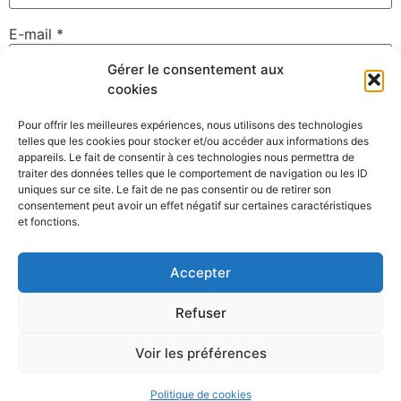
E-mail
*
Gérer le consentement aux
cookies
Site web
Pour offrir les meilleures expériences, nous utilisons des technologies
telles que les cookies pour stocker et/ou accéder aux informations des
appareils. Le fait de consentir à ces technologies nous permettra de
traiter des données telles que le comportement de navigation ou les ID
uniques sur ce site. Le fait de ne pas consentir ou de retirer son
Enregistrer mon nom, mon e-mail et mon site dans le
consentement peut avoir un effet négatif sur certaines caractéristiques
navigateur pour mon prochain commentaire.
et fonctions.
Accepter
Refuser
Voir les préférences
©David Gallard – Photographe Nantes – Membre du collectif
Clack
Politique de cookies