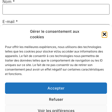
Nom
*
E-mail
*
Gérer le consentement aux
cookies
Site web
Pour offrir les meilleures expériences, nous utilisons des technologies
telles que les cookies pour stocker et/ou accéder aux informations des
appareils. Le fait de consentir à ces technologies nous permettra de
traiter des données telles que le comportement de navigation ou les ID
uniques sur ce site. Le fait de ne pas consentir ou de retirer son
Enregistrer mon nom, mon e-mail et mon site dans le
consentement peut avoir un effet négatif sur certaines caractéristiques
navigateur pour mon prochain commentaire.
et fonctions.
Accepter
Refuser
Voir les préférences