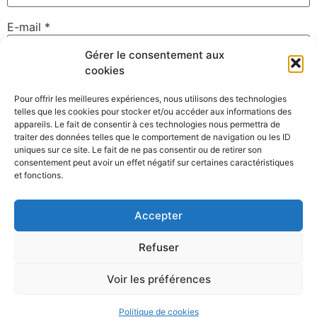
E-mail
*
Gérer le consentement aux
cookies
Site web
Pour offrir les meilleures expériences, nous utilisons des technologies
telles que les cookies pour stocker et/ou accéder aux informations des
appareils. Le fait de consentir à ces technologies nous permettra de
traiter des données telles que le comportement de navigation ou les ID
uniques sur ce site. Le fait de ne pas consentir ou de retirer son
Enregistrer mon nom, mon e-mail et mon site dans le
consentement peut avoir un effet négatif sur certaines caractéristiques
navigateur pour mon prochain commentaire.
et fonctions.
Accepter
Refuser
Voir les préférences
©David Gallard – Photographe Nantes – Membre du collectif
Clack
Politique de cookies