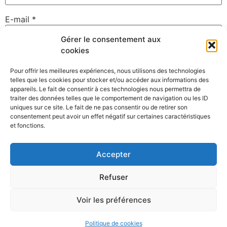
E-mail
*
Gérer le consentement aux
cookies
Site web
Pour offrir les meilleures expériences, nous utilisons des technologies
telles que les cookies pour stocker et/ou accéder aux informations des
appareils. Le fait de consentir à ces technologies nous permettra de
traiter des données telles que le comportement de navigation ou les ID
uniques sur ce site. Le fait de ne pas consentir ou de retirer son
Enregistrer mon nom, mon e-mail et mon site dans le
consentement peut avoir un effet négatif sur certaines caractéristiques
navigateur pour mon prochain commentaire.
et fonctions.
Accepter
Refuser
Voir les préférences
©David Gallard – Photographe Nantes – Membre du collectif
Clack
Politique de cookies