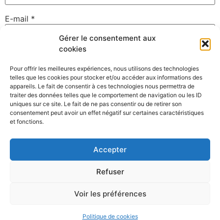
E-mail
*
Gérer le consentement aux
cookies
Site web
Pour offrir les meilleures expériences, nous utilisons des technologies
telles que les cookies pour stocker et/ou accéder aux informations des
appareils. Le fait de consentir à ces technologies nous permettra de
traiter des données telles que le comportement de navigation ou les ID
uniques sur ce site. Le fait de ne pas consentir ou de retirer son
Enregistrer mon nom, mon e-mail et mon site dans le
consentement peut avoir un effet négatif sur certaines caractéristiques
navigateur pour mon prochain commentaire.
et fonctions.
Accepter
Refuser
Voir les préférences
©David Gallard – Photographe Nantes – Membre du collectif
Clack
Politique de cookies