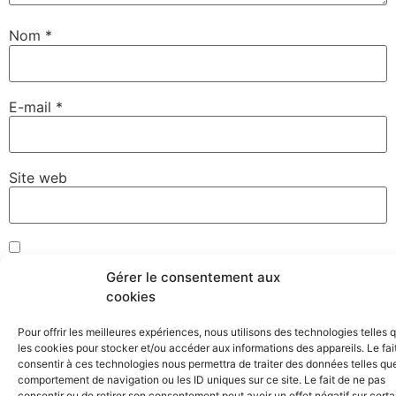
Nom
*
E-mail
*
Site web
Enregistrer mon nom, mon e-mail et mon site dans le
Gérer le consentement aux
navigateur pour mon prochain commentaire.
cookies
Pour offrir les meilleures expériences, nous utilisons des technologies telles 
les cookies pour stocker et/ou accéder aux informations des appareils. Le fai
consentir à ces technologies nous permettra de traiter des données telles que
comportement de navigation ou les ID uniques sur ce site. Le fait de ne pas
consentir ou de retirer son consentement peut avoir un effet négatif sur cert