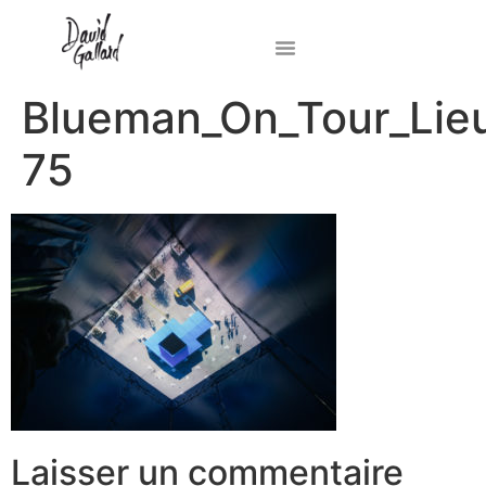
Blueman_On_Tour_Lie
75
Laisser un commentaire