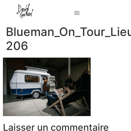
Blueman_On_Tour_Lie
206
Laisser un commentaire