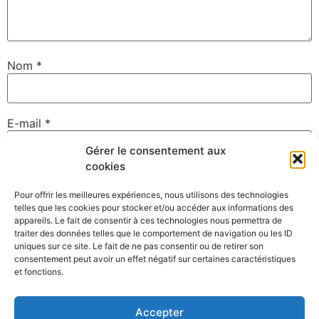
Nom
*
E-mail
*
Gérer le consentement aux
cookies
Site web
Pour offrir les meilleures expériences, nous utilisons des technologies
telles que les cookies pour stocker et/ou accéder aux informations des
appareils. Le fait de consentir à ces technologies nous permettra de
traiter des données telles que le comportement de navigation ou les ID
uniques sur ce site. Le fait de ne pas consentir ou de retirer son
Enregistrer mon nom, mon e-mail et mon site dans le
consentement peut avoir un effet négatif sur certaines caractéristiques
navigateur pour mon prochain commentaire.
et fonctions.
Accepter