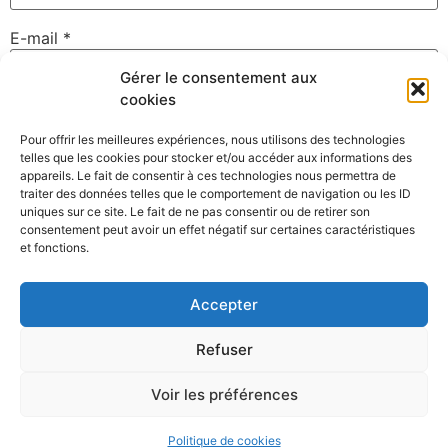
E-mail
*
Gérer le consentement aux
cookies
Site web
Pour offrir les meilleures expériences, nous utilisons des technologies
telles que les cookies pour stocker et/ou accéder aux informations des
appareils. Le fait de consentir à ces technologies nous permettra de
traiter des données telles que le comportement de navigation ou les ID
uniques sur ce site. Le fait de ne pas consentir ou de retirer son
Enregistrer mon nom, mon e-mail et mon site dans le
consentement peut avoir un effet négatif sur certaines caractéristiques
navigateur pour mon prochain commentaire.
et fonctions.
Accepter
Refuser
Voir les préférences
©David Gallard – Photographe Nantes – Membre du collectif
Clack
Politique de cookies